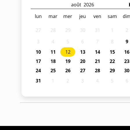
août
2026
lun
mar
mer
jeu
ven
sam
di
27
28
29
30
31
1
2
3
4
5
6
7
8
9
10
11
12
13
14
15
16
17
18
19
20
21
22
23
24
25
26
27
28
29
30
31
1
2
3
4
5
6