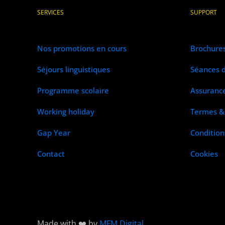
SERVICES
SUPPORT
Nos promotions en cours
Brochure
Séjours linguistiques
Séances d
Programme scolaire
Assuranc
Working holiday
Termes & 
Gap Year
Condition
Contact
Cookies
Made with ❤️ by
MFM Digital