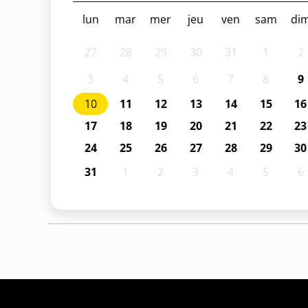
lun
mar
mer
jeu
ven
sam
di
27
28
29
30
31
1
2
3
4
5
6
7
8
9
10
11
12
13
14
15
16
17
18
19
20
21
22
23
24
25
26
27
28
29
30
31
1
2
3
4
5
6