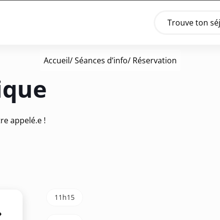
Trouve ton sé
Accueil
/
Séances d’info
/ Réservation
ique
re appelé.e !
11h15