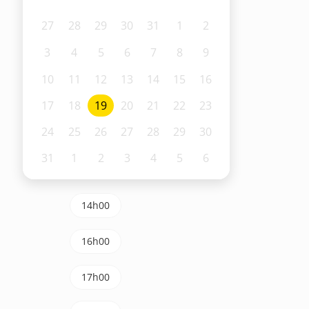
27
28
29
30
31
1
2
3
4
5
6
7
8
9
10
11
12
13
14
15
16
17
18
19
20
21
22
23
24
25
26
27
28
29
30
31
1
2
3
4
5
6
14h00
16h00
17h00