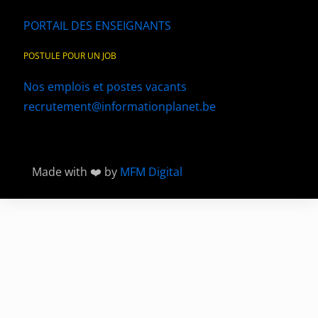
PORTAIL DES ENSEIGNANTS
POSTULE POUR UN JOB
Nos emplois et postes vacants
recrutement@informationplanet.be
Made with ❤️ by
MFM Digital