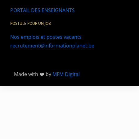
PORTAIL DES ENSEIGNANTS
POSTULE POUR UN JOB
Nos emplois et postes vacants
recrutement@informationplanet.be
Made with ❤️ by
MFM Digital