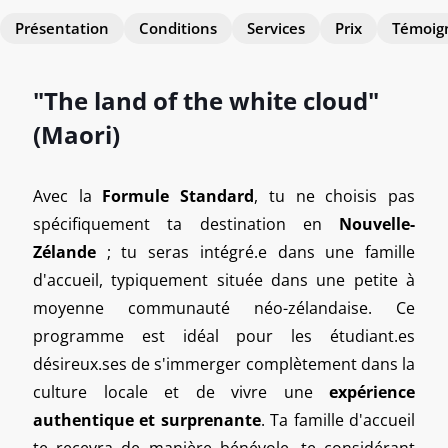
Présentation
Conditions
Services
Prix
Témoig
"The land of the white cloud"
(Maori)
Avec la
Formule Standard
, tu ne choisis pas
spécifiquement ta destination en
Nouvelle-
Zélande
; tu seras intégré.e dans une famille
d'accueil, typiquement située dans une petite à
moyenne communauté néo-zélandaise. Ce
programme est idéal pour les étudiant.es
désireux.ses de s'immerger complètement dans la
culture locale et de vivre une
expérience
authentique et surprenante
. Ta famille d'accueil
te recevra de manière bénévole, te considérant