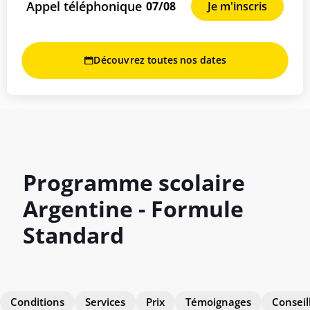
Appel téléphonique
07/08
Je m'inscris
Découvrez toutes nos dates
Programme scolaire
Argentine - Formule
Standard
Conditions
Services
Prix
Témoignages
Conseil