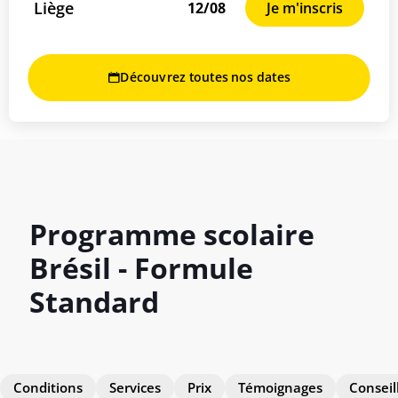
Liège
12/08
Je m'inscris
Découvrez toutes nos dates
Programme scolaire
Brésil - Formule
Standard
Conditions
Services
Prix
Témoignages
Conseil