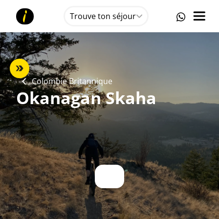
Trouve ton séjour
Colombie Britannique
Okanagan Skaha