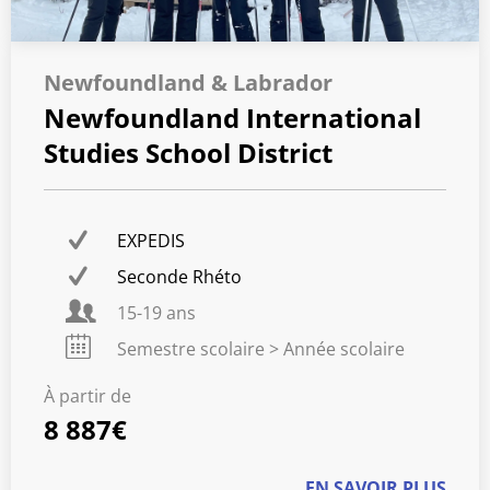
Newfoundland & Labrador
Newfoundland International
Studies School District
EXPEDIS
Seconde Rhéto
15-19 ans
Semestre scolaire > Année scolaire
À partir de
8 887€
EN SAVOIR PLUS