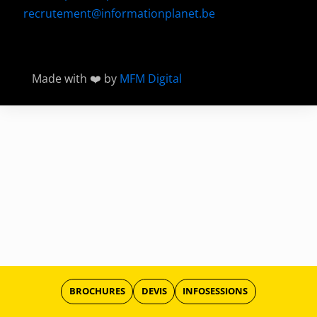
recrutement@informationplanet.be
Made with ❤️ by
MFM Digital
BROCHURES
DEVIS
INFOSESSIONS