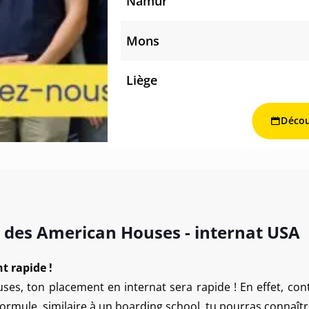
Namur
Mons
Liège
Décou
 des American Houses - internat USA
t rapide !
ses, ton placement en internat sera rapide ! En effet, c
 formule, similaire à un boarding school, tu pourras connaîtr