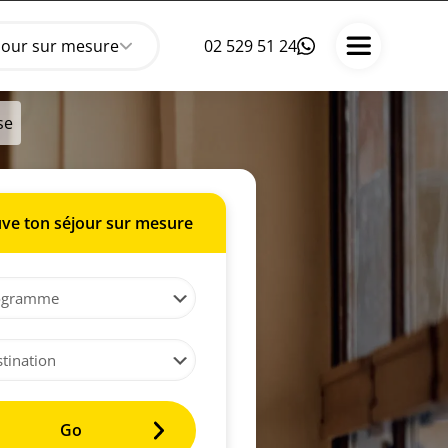
jour sur mesure
02 529 51 24
se
ve ton séjour sur mesure
Go