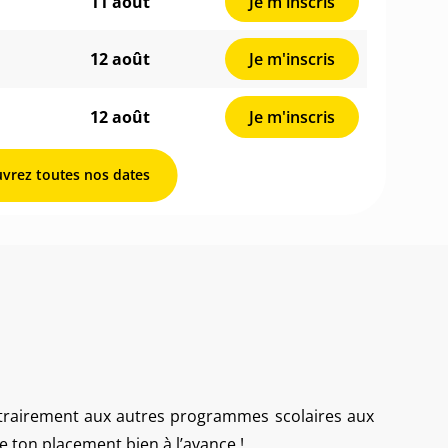
11 août
Je m'inscris
12 août
Je m'inscris
12 août
Je m'inscris
vrez toutes nos dates
ontrairement aux autres programmes scolaires aux
e ton placement bien à l’avance !