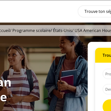
Trouve ton sé
ccueil
/
Programme scolaire
/
États-Unis
/ USA American Hou
Trou
an
le