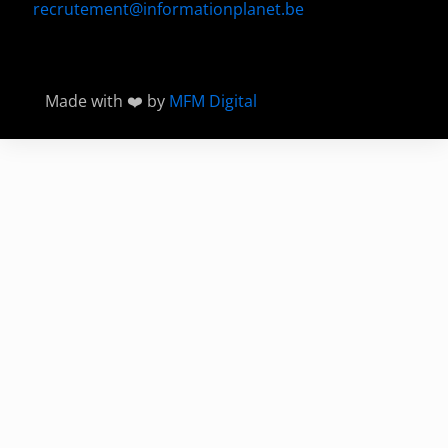
recrutement@informationplanet.be
Made with ❤️ by
MFM Digital