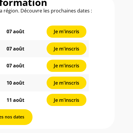
nformation
ta région. Découvre les prochaines dates :
07 août
Je m'inscris
07 août
Je m'inscris
07 août
Je m'inscris
10 août
Je m'inscris
11 août
Je m'inscris
es nos dates