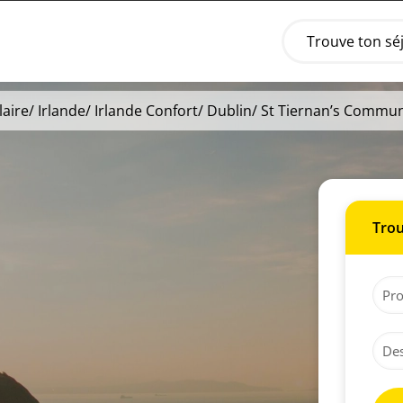
Trouve ton sé
aire
/
Irlande
/
Irlande Confort
/
Dublin
/ St Tiernan’s Commun
Trou