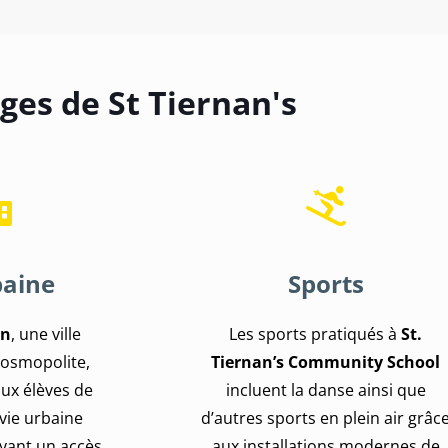
ges de St Tiernan's
baine
Sports
in
, une ville
Les sports pratiqués à
St.
osmopolite,
Tiernan’s Community School
aux élèves de
incluent la danse ainsi que
 vie urbaine
d’autres sports en plein air grâc
yant un accès
aux installations modernes de