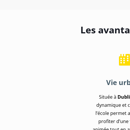
Les avanta
Vie ur
Située à
Dubl
dynamique et c
l’école permet 
profiter d’une
animée tout en a