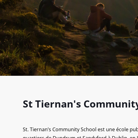
St Tiernan's Communit
St. Tiernan’s Community School est une école publ
quartiers de Dundrum et Sandyford à Dublin, en I