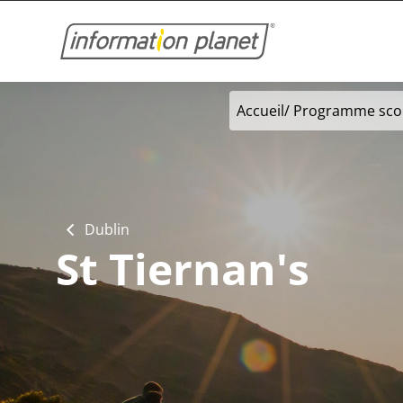
Accueil
/
Programme scol
Dublin
St Tiernan's