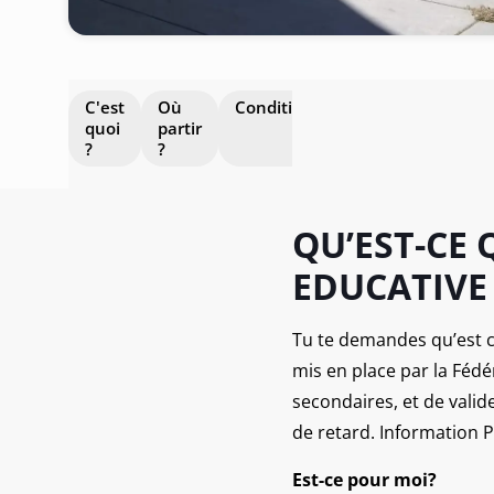
C'est
Où
Conditions
Avantages
Po
quoi
partir
In
?
?
Pl
QU’EST-CE
EDUCATIVE
Tu te demandes qu’est c
mis en place par la Fédé
secondaires, et de valid
de retard. Information 
Est-ce pour moi?