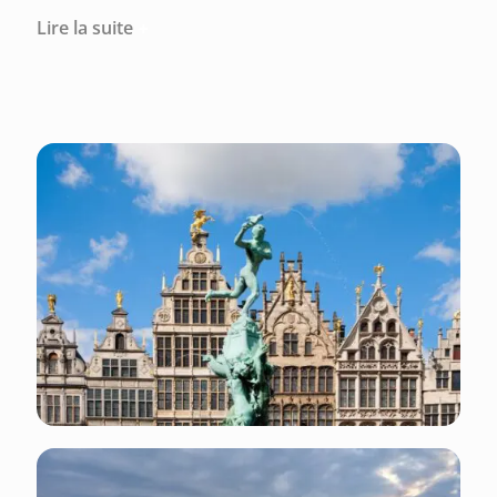
Lire la suite
De superbes endroits valent le coup d’être
explorés à Anvers tels que la cathédrale Notre-
Dame, le musée Plantin-Moretus, ou encore le
quartier historique avec ses charmantes rues
pavées et ses cafés animés.
Ce qu'il faut faire et voir : visitez le site officiel du
tourisme gouvernemental.
Ce qu'il faut savoir à propos d'Anvers :
Monnaie : EUR (euro)
Indicatif régional téléphonique : +32 3
Électricité : l’électricité en Belgique est de 230