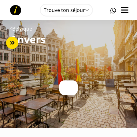
Trouve ton séjour
Belgique
Anvers