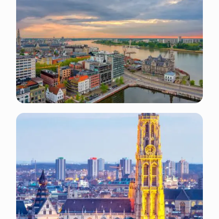
volts AC et les prises sont de type C et E (deux
fiches rondes).
Événements annuels : Festival de Jazz d'Anvers
(Avril), Zomer van Antwerpen (Été), Winter in
Antwerpen (Décembre), et bien plus encore.
Jours fériés : vérifier sur le site Web du
gouvernement
Températures moyennes : Été (Juin - Août) : 14
ºC - 23 ºC Automne (Sept - Nov) : 7 ºC - 15 ºC
Hiver (Déc - Fév) : 0 ºC - 7 ºC Printemps (Mars -
Mai) : 5 ºC - 15 ºC
Pour trouver des informations sur les transports
à Anvers, tu peux consulter les sites Web du
gouvernement :