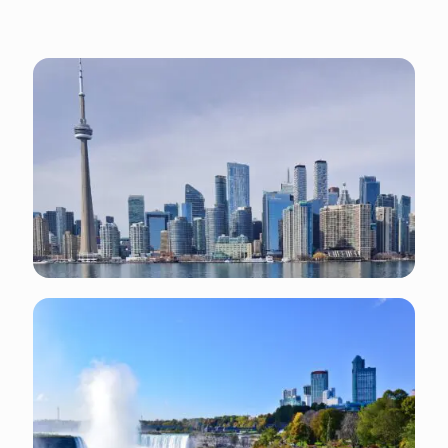
Sa population cosmopolite et internationale
démontre son rôle de destination phare pour les
étrangers.
Toronto
est l'une des villes les plus
diversifiées, par rapport au pourcentage
d'habitants non natifs, avec 49 % de la population
née hors du Canada.
C'est aussi la capitale commerciale du pays de
même que l'un des plus importants centres
économiques mondiaux.
Que faire et visiter : visiter le site officiel du
tourisme de Toronto
.
Prépare-toi : ce qu'il y a d'important à connaitre à
propos de
Toronto
:
Monnaie : Dollars Canadien