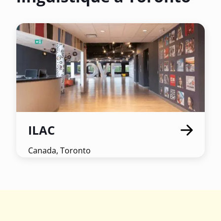
(Dec - Fev) : 2ºC - 10ºC
Trouver des informations sur les transport de
Toronto
sur le site gouvernemental :
Se déplacer dans Toronto
en bus et métro.
De nombreux taxis peuvent être hélés dans la
rue.
ILAC
Canada, Toronto