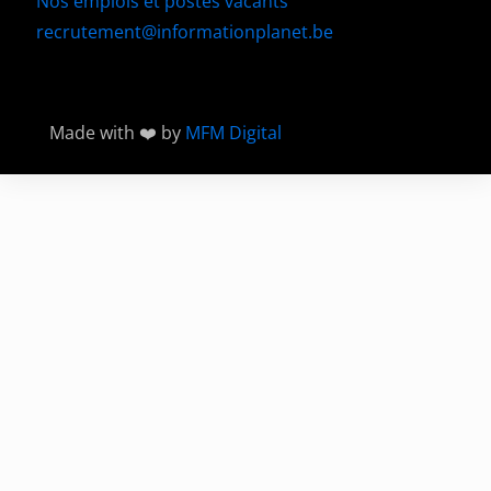
Nos emplois et postes vacants
recrutement@informationplanet.be
Made with ❤️ by
MFM Digital