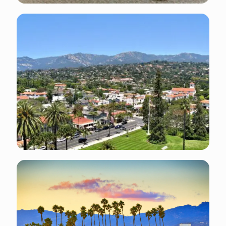
Électricité : l’électricité aux États-Unis est de
120 volts AC et les prises américaines sont à
deux fiches plates ou trois fiches.
Événements annuels : Santa Barbara
International Film Festival (Janvier-Février),
Summer Solstice Parade (Juin), Old Spanish
Days Fiesta (Août), Harbor & Seafood Festival
(Octobre) et bien plus encore.
Les jours fériés : vérifier sur le site Web du
gouvernement
Températures moyennes : Été (Juin - Août) : 16
ºC - 25 ºC Automne (Septembre - Novembre) :
14 ºC - 23 ºC Hiver (Décembre - Février) : 8 ºC -
18 ºC Printemps (Mars - Mai) : 12 ºC - 22 ºC