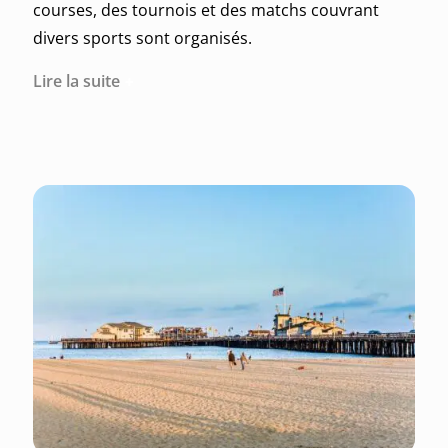
courses, des tournois et des matchs couvrant
divers sports sont organisés.
Lire la suite
De superbes endroits valent le coup d’être
explorés à Santa Barbara tels que le Santa
Barbara Botanic Garden, le Mission Santa Barbara
ou encore le Stearns Wharf.
Ce qu'il faut faire et voir : visitez le site officiel du
tourisme gouvernemental.
Ce qu'il faut savoir à propos de Santa Barbara :
Monnaie :
Dollar américain (USD)
Indicatif régional téléphonique : +1 805