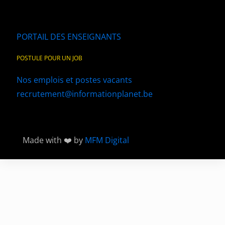
PORTAIL DES ENSEIGNANTS
POSTULE POUR UN JOB
Nos emplois et postes vacants
recrutement@informationplanet.be
Made with ❤️ by
MFM Digital