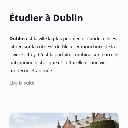
Étudier à Dublin
Dublin
est la ville la plus peuplée d’Irlande, elle est
située sur la côte Est de l’île à l’embouchure de la
rivière Liffey. C'est la parfaite combinaison entre le
patrimoine historique et culturelle et une vie
moderne et animée.
Lire la suite
L'origine du nom irlandais de
Dublin
provient de
"Dubh Linn" qui signifie "Piscine Noire". Autrefois,
ce lac à l'eau noir existait prêt du Coach House et
des jardins du château de Dublin.