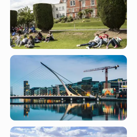
Que faire et voir: visitez le site officiel de l'office de
tourisme de Dublin
. Pour bien te préparer : ce qui
est important de savoir sur
Dublin
:
Monnaie: EUR
Code téléphonique de la zone de Dublin: +353 1
Électricité à Dublin (réseau): L'electricité en Irlande
est de 230 volts, d'une fréquence de 50Hz, type de
prise G.
Vérifiez le type de fiche.
Événement annuel à Dublin: Temple Bar TradFest
(Jan) , 12 Points Festival (Fev) , St,Patrick's Festival
(Mars) , Dublin - One city , one book( Avr) , Dublin
Dance Festival (Mai) , Festival Bloomsday (Juin) ,
Dublin Horse Show (Août) , Dublin Fringe festival