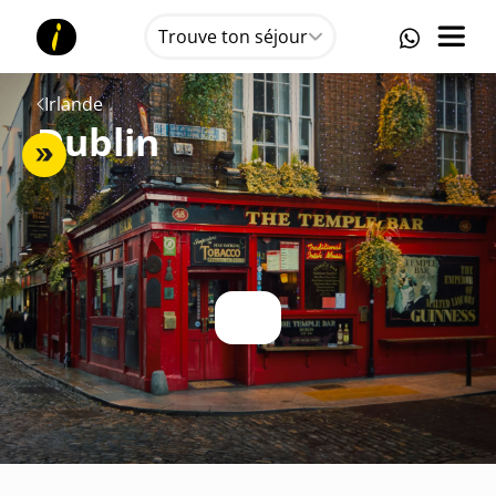
Trouve ton séjour
Irlande
Dublin