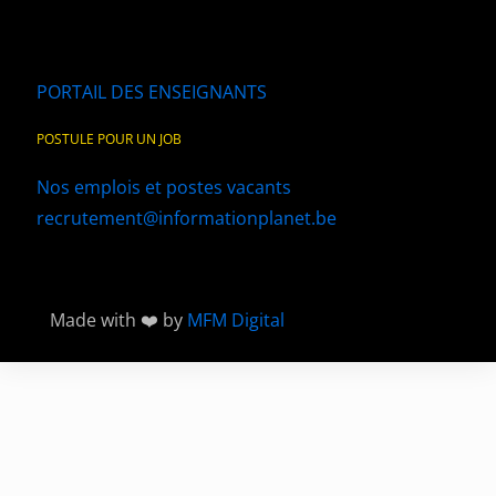
PORTAIL DES ENSEIGNANTS
POSTULE POUR UN JOB
Nos emplois et postes vacants
recrutement@informationplanet.be
Made with ❤️ by
MFM Digital