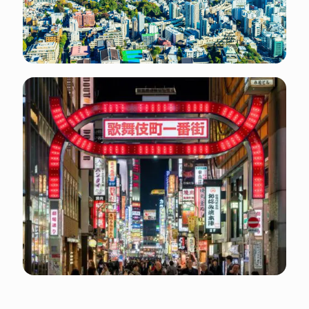
Jours fériés : vérifier sur le site Web du
gouvernement
Températures moyennes : Été (Juin - Août) : 23
ºC - 32 ºC Automne (Sept - Nov) : 13 ºC - 25 ºC
Hiver (Déc - Fév) : 3 ºC - 10 ºC Printemps (Mars -
Mai) : 8 ºC - 20 ºC
Pour trouver des informations sur les transports
à Tokyo, tu peux consulter les sites Web du
gouvernement :
Se déplacer à Tokyo : bus, trains et métros. Le
système de paiement des transports publics à
Tokyo utilise la carte IC.
Les taxis peuvent être appelés dans la rue et
tu peux également utiliser les services UBER