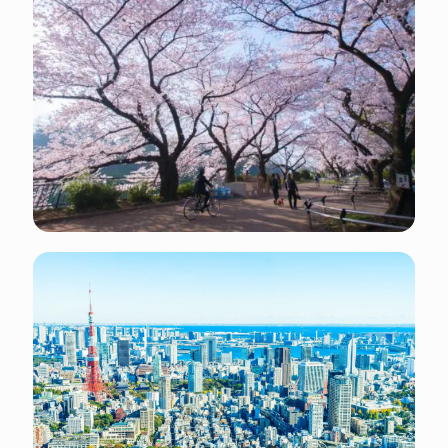
ville.
Ce qu'il faut faire et voir : visitez le site officiel du
tourisme gouvernemental.
Ce qu'il faut savoir à propos de Tokyo :
Monnaie : JPY (yen japonais)
Indicatif régional téléphonique : +81 3
Électricité : l’électricité au Japon est de 100
volts AC et les prises sont de type A et B (deux
fiches plates).
Événements annuels : Festival des cerisiers en
fleurs (Mars-Avril), Festival de Sanja Matsuri
(Mai), Festival du feu d'artifice de Sumida
(Juillet), et bien plus encore.