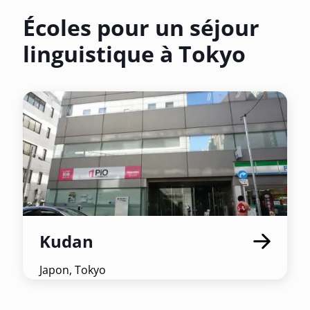
disponibles dans la ville. Télécharge
Écoles pour un séjour
l'application sur ton smartphone !
linguistique à Tokyo
Kudan
Japon, Tokyo