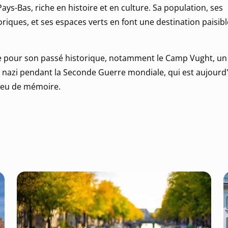
ays-Bas, riche en histoire et en culture. Sa population, ses
ques, et ses espaces verts en font une destination paisibl
e pour son passé historique, notamment le Camp Vught, u
 nazi pendant la Seconde Guerre mondiale, qui est aujourd
ieu de mémoire.
its valent le coup d’être explorés à Vught tels que le chât
Jzeren Man, et les nombreuses forêts environnantes idéales 
e et voir : visitez le site officiel du tourisme gouvernemental.
oir à propos de Vught :