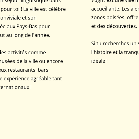
un séjour linguistique dans
accueillante. Les al
pour toi ! La ville est célèbre
zones boisées, offr
onviviale et son
et des découvertes.
tée aux Pays-Bas pour
ut au long de l'année.
Si tu recherches un 
l'histoire et la tranq
 des activités comme
idéale !
usées de la ville ou encore
ux restaurants, bars,
e expérience agréable tant
ternationaux !