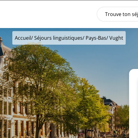
Trouve ton sé
Accueil
/
Séjours linguistiques
/
Pays-Bas
/ Vught