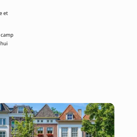
e et
n camp
'hui
eau
pour