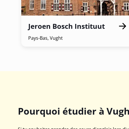
officiel.
Les taxis peu
services UBER
Jeroen Bosch Instituut
ton smartpho
Pays-Bas, Vught
Pourquoi étudier à Vug