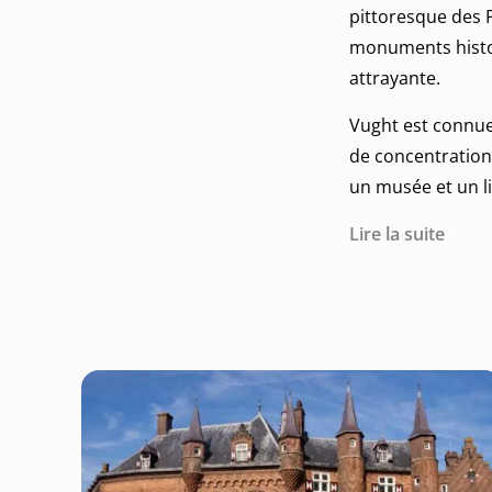
pittoresque des P
monuments histori
attrayante.
Vught est connu
de concentration
un musée et un l
Lire la suite
De superbes endro
Maurick, le lac I
la randonnée.
Ce qu'il faut fair
Ce qu'il faut sav