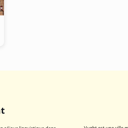
vent être appelés dans la rue et tu peux également utiliser l
 qui sont disponibles dans la ville. Télécharge l'application
ne !
ht
Vught est une ville