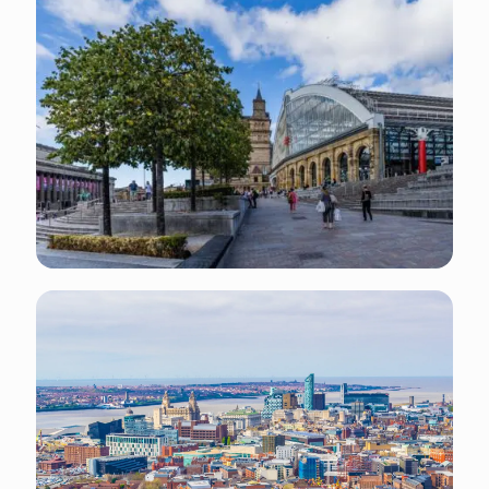
Événements annuels : Festival international de
musique de Liverpool (Juillet), Liverpool
Biennial (Juillet), River Festival (Juin), et bien
plus encore.
Jours fériés : vérifier sur le site Web du
gouvernement
Températures moyennes : Été (Juin - Août) : 14
ºC - 20 ºC Automne (Sept - Nov) : 8 ºC - 15 ºC
Hiver (Déc - Fév) : 2 ºC - 7 ºC Printemps (Mars -
Mai) : 5 ºC - 13 ºC
Pour trouver des informations sur les transports
à Liverpool, tu peux consulter les sites Web du
gouvernement :
Se déplacer à Liverpool : bus, trains et ferries.