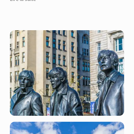
De superbes endroits valent le coup d’être
explorés à Liverpool tels que le Royal Albert Dock,
le musée des Beatles, la cathédrale de Liverpool et
le quartier culturel de Hope Street.
Ce qu'il faut faire et voir : visitez le site officiel du
tourisme gouvernemental.
Ce qu'il faut savoir à propos de Liverpool :
Monnaie : GBP (livre sterling)
Indicatif régional téléphonique : +44 151
Électricité : l’électricité au Royaume-Uni est de
230 volts AC et les prises sont de type G (trois
fiches rectangulaires).