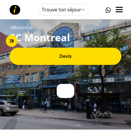
Trouve ton séjour
Montréal
EC Montreal
Devis