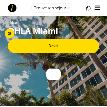
Trouve ton séjour
Miami
OHLA Miami
Devis