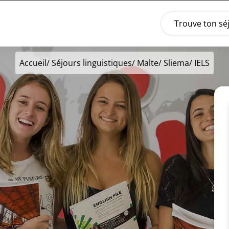
Trouve ton sé
Accueil
/
Séjours linguistiques
/
Malte
/
Sliema
/ IELS