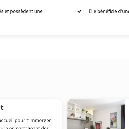
és et possèdent une
Elle bénéficie d'u
t
'accueil pour t'immerger
ture en partageant des