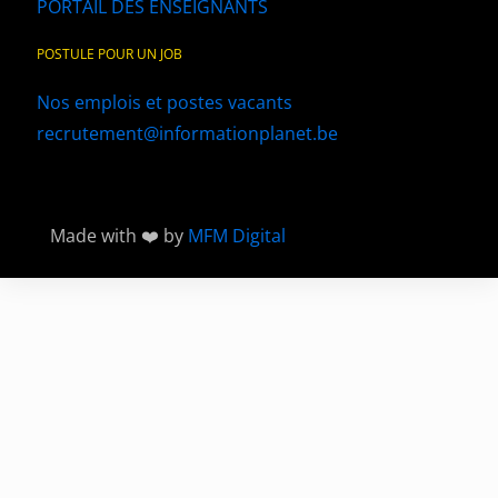
PORTAIL DES ENSEIGNANTS
POSTULE POUR UN JOB
Nos emplois et postes vacants
recrutement@informationplanet.be
Made with ❤️ by
MFM Digital