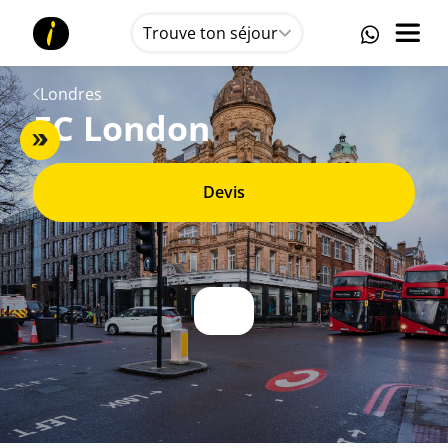
Trouve ton séjour
Londres
EC London
Devis